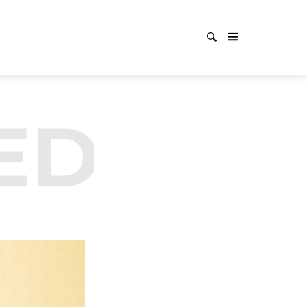
ED
UNC