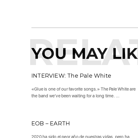
RELA
YOU MAY LI
INTERVIEW: The Pale White
«Glue is one of our favorite songs.» The Pale White are
the band we’ve been waiting for a long time. ...
EOB – EARTH
2020 ha sido el peor año de nuestras vidas, pero ha