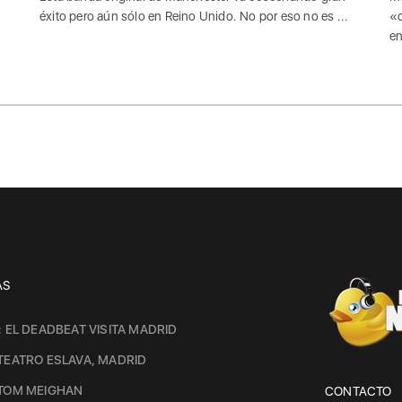
éxito pero aún sólo en Reino Unido. No por eso no es ...
«c
en
AS
: EL DEADBEAT VISITA MADRID
TEATRO ESLAVA, MADRID
 TOM MEIGHAN
CONTACTO