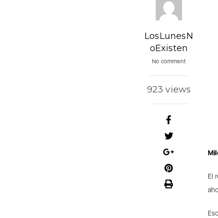
LosLunesN
oExisten
No comment
923 views
Mi
El 
aho
Es