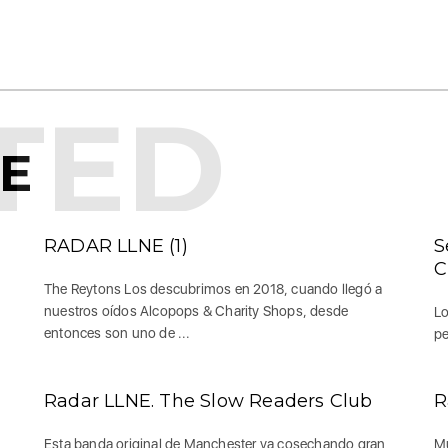
TED
KE
RADAR LLNE (1)
S
C
The Reytons Los descubrimos en 2018, cuando llegó a
nuestros oídos Alcopops & Charity Shops, desde
Lo
entonces son uno de ...
pe
Radar LLNE. The Slow Readers Club
R
Esta banda original de Manchester va cosechando gran
Mu