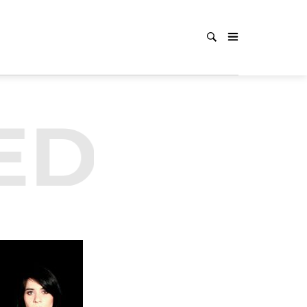
ED
UNC