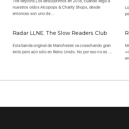
The Reytons Los descubrimos en 2018, cuando llegó a
nuestros oídos Alcopops & Charity Shops, desde
Lo
entonces son uno de ...
pe
Radar LLNE. The Slow Readers Club
R
Esta banda original de Manchester va cosechando gran
Mu
éxito pero aún sólo en Reino Unido. No por eso no es ...
«c
en