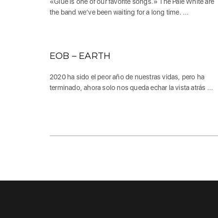
«Glue is one of our favorite songs.» The Pale White are
the band we’ve been waiting for a long time. ...
EOB – EARTH
2020 ha sido el peor año de nuestras vidas, pero ha
terminado, ahora solo nos queda echar la vista atrás ...