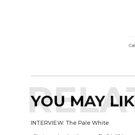
Cat
RELA
YOU MAY LI
INTERVIEW: The Pale White