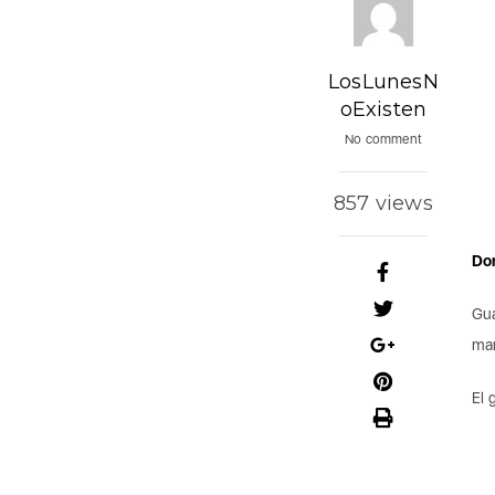
LosLunesN
oExisten
No comment
857 views
Do
Gua
man
El 