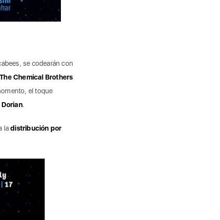
cabees, se codearán con
The Chemical Brothers
 momento, el toque
o
Dorian
.
a la
distribución por