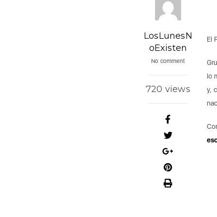
LosLunesN
El 
oExisten
No comment
Gru
lo 
720 views
y, 
nac
Con
es