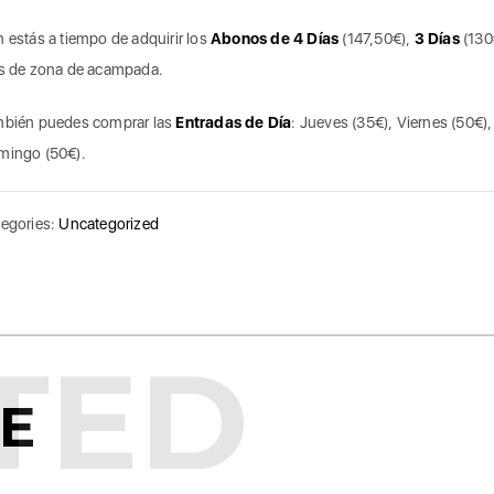
 estás a tiempo de adquirir los
Abonos de 4 Días
(147,50€),
3 Días
(130
s de zona de acampada.
bién puedes comprar las
Entradas de Día
: Jueves (35€), Viernes (50€)
mingo (50€).
egories:
Uncategorized
TED
KE