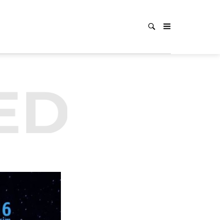
ED
UNC