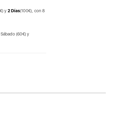
€) y
2 Días
(100€), con 8
, Sábado (60€) y