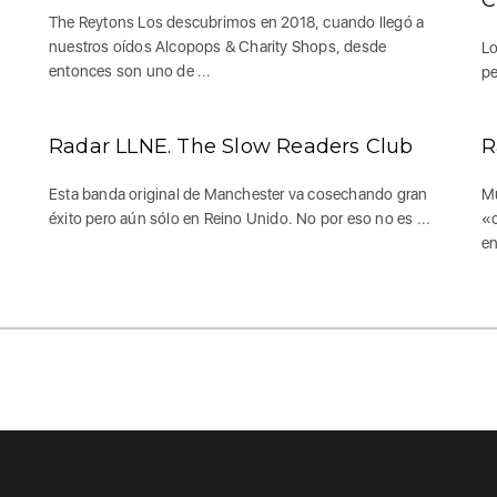
The Reytons Los descubrimos en 2018, cuando llegó a
nuestros oídos Alcopops & Charity Shops, desde
Lo
entonces son uno de ...
pe
Radar LLNE. The Slow Readers Club
R
Esta banda original de Manchester va cosechando gran
Mu
éxito pero aún sólo en Reino Unido. No por eso no es ...
«c
en