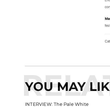
con
Mag
fes
Cat
RELA
YOU MAY LI
INTERVIEW: The Pale White