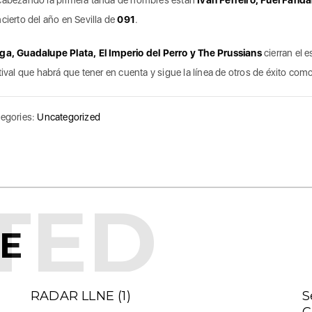
cierto del año en Sevilla de
091
.
a, Guadalupe Plata, El Imperio del Perro y The Prussians
cierran el e
tival que habrá que tener en cuenta y sigue la línea de otros de éxito como
egories:
Uncategorized
TED
KE
RADAR LLNE (1)
S
C