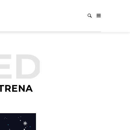
ED
UNC
STRENA