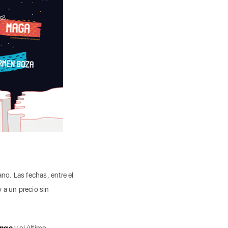
ano. Las fechas, entre el
 a un precio sin
ango
y el último