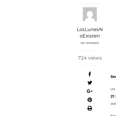
LosLunesN
oExisten
No comment
724 views
Sev
Un 
21 
com
Enc