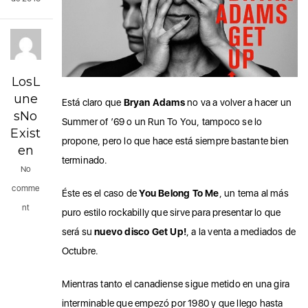
LosL
une
Está claro que
Bryan Adams
no va a volver a hacer un
sNo
Summer of ’69 o un Run To You, tampoco se lo
Exist
propone, pero lo que hace está siempre bastante bien
en
terminado.
No
comme
Éste es el caso de
You Belong To Me
, un tema al más
nt
puro estilo rockabilly que sirve para presentar lo que
será su
nuevo disco Get Up!
, a la venta a mediados de
Octubre.
Mientras tanto el canadiense sigue metido en una gira
interminable que empezó por 1980 y que llego hasta