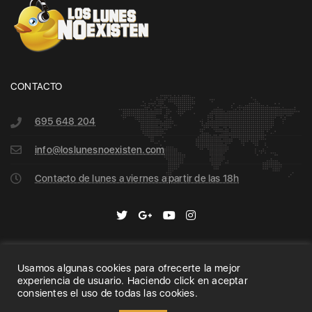
CONTACTO
695 648 204
info@loslunesnoexisten.com
Contacto de lunes a viernes a partir de las 18h
Usamos algunas cookies para ofrecerte la mejor
Home
Archive
Search
experiencia de usuario. Haciendo click en aceptar
consientes el uso de todas las cookies.
Copyright 2020 © Los Lunes no Existen | All Rights