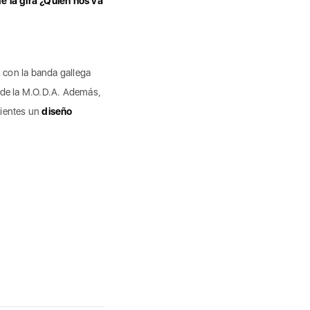
e la gira ¿Quién nos va
 con la banda gallega
 de la M.O.D.A. Además,
vientes un
diseño