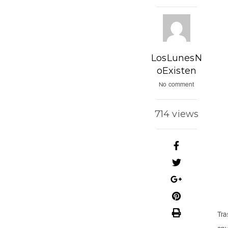
LosLunesN
oExisten
No comment
714 views
Tra