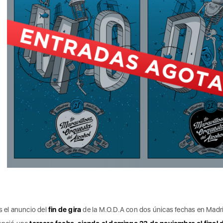
s el anuncio del
fin de gira
de la M.O.D.A con dos únicas fechas en Madr