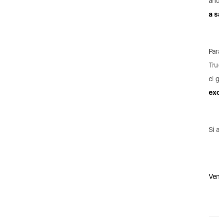
an
a s
Par
Tru
el 
exc
Si 
Ven