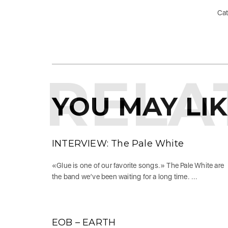
Cat
RELA
YOU MAY LI
INTERVIEW: The Pale White
«Glue is one of our favorite songs.» The Pale White are
the band we’ve been waiting for a long time. ...
EOB – EARTH