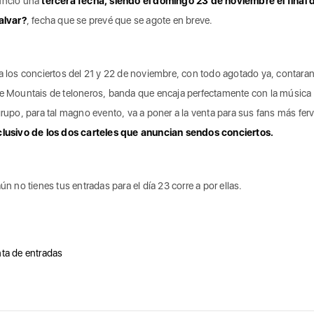
unció una
tercera fecha, siendo el domingo 23 de noviembre el final d
alvar?
, fecha que se prevé que se agote en breve.
a los conciertos del 21 y 22 de noviembre, con todo agotado ya, contaran
e Mountais de teloneros, banda que encaja perfectamente con la música
grupo, para tal magno evento, va a poner a la venta para sus fans más fer
lusivo de los dos carteles que anuncian sendos conciertos.
aún no tienes tus entradas para el día 23 corre a por ellas.
ta de entradas