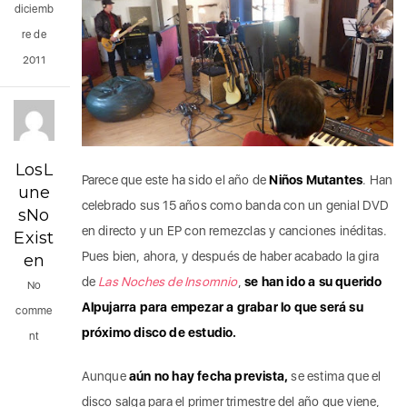
diciemb
re de
2011
LosL
Parece que este ha sido el año de
Niños Mutantes
. Han
une
celebrado sus 15 años como banda con un genial DVD
sNo
en directo y un EP con remezclas y canciones inéditas.
Exist
Pues bien, ahora, y después de haber acabado la gira
en
de
Las Noches de Insomnio
,
se han ido a su querido
No
Alpujarra para empezar a grabar lo que será su
comme
próximo disco de estudio.
nt
Aunque
aún no hay fecha prevista,
se estima que el
disco salga para el primer trimestre del año que viene,