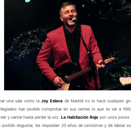
enar una sala como la
Joy Eslava
de Madrid no lo hace cualquier gr
vilegiados han podido comprobar en sus carnes lo que es ver a 1000 p
reír y cantar hasta perder la voz.
La Habitación Roja
son unos pocos d
 podido degustar, les respaldan 20 años de canciones y de tablas sob