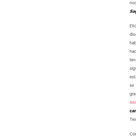
noc
Sa
El
dis
hab
hac
te
sig
est
se 
gr
Mon
ca
Tie
Con