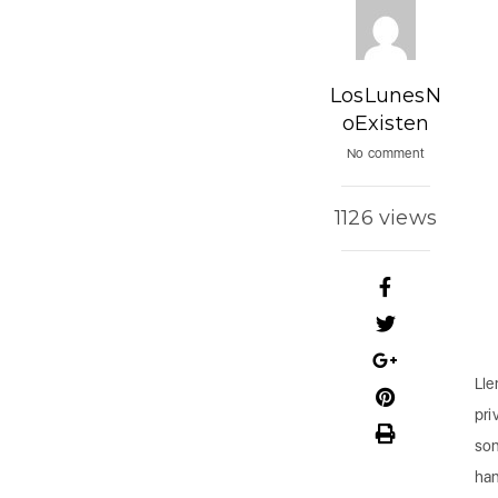
LosLunesN
oExisten
No comment
1126 views
Ll
pri
son
han