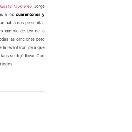
uestro Momento
. Jorge
das a los
cuarentones y
e había dos personitas
evo cambio de Ley de la
odas las canciones pero
e le levantaron para que
fans se dejó llevar. Con
a todos.