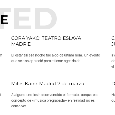
TED
KE
CORA YAKO: TEATRO ESLAVA,
C
MADRID
J
sm
El estar allí esa noche fue algo de última hora. Un evento
Ir
que se nos apareció para rellenar agenda de ...
de
el 
Miles Kane: Madrid 7 de marzo
D
í
A algunos no les ha convencido el formato, porque ese
Ha
concepto de «música pregrabada» en realidad no es
qu
como ver ...