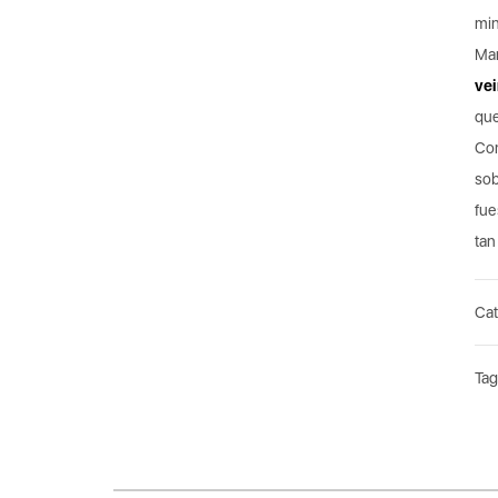
min
Mar
ve
que
Com
so
fue
tan
Cat
Ta