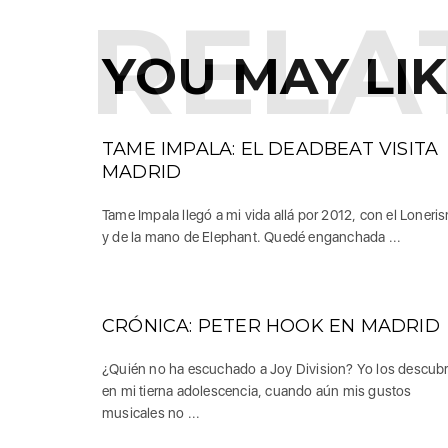
RELA
YOU MAY LI
TAME IMPALA: EL DEADBEAT VISITA
MADRID
Tame Impala llegó a mi vida allá por 2012, con el Loneri
y de la mano de Elephant. Quedé enganchada ...
CRÓNICA: PETER HOOK EN MADRID
¿Quién no ha escuchado a Joy Division? Yo los descubr
en mi tierna adolescencia, cuando aún mis gustos
musicales no ...