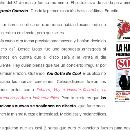
he del 31 de marzo fue su momento. El pistoletazo de salida para pre
grado Corazón
. Desde la primera canción hasta la última. Enterito.
los mismos confesaron que nunca habían tocado todo un
co entero en directo, pero que se les
ía caído otra fecha prevista para hacerlo y habían decidido
erlo así. Desde luego fue una propuesta arriesgada si
nemos en cuenta que el disco salía a la venta al día
uiente. Hay quién piensa que fue un concierto irregular por
a misma razón. Quitando
You Gotta Be Cool
,
el público no
sabía las nuevas canciones. Celebradísimas fueron los
andes éxitos como
Febrero
,
Voy a Hacerte Recordar
,
La
eda en el Aire
o
Indestructibles
. Pero lo cierto es que
las
nciones nuevas se sostienen en directo
, que funcionan.
nen la misma fuerza e intensidad. Melódicas y melancólicas.
siguieron que las casi 2 horas que duró el concierto fuesen para n