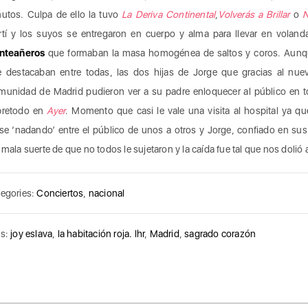
utos. Culpa de ello la tuvo
La Deriva Continental
,
Volverás a Brillar
o
N
tí y los suyos se entregaron en cuerpo y alma para llevar en volan
inteañeros
que formaban la masa homogénea de saltos y coros. Aunqu
 destacaban entre todas, las dos hijas de Jorge que gracias al nu
unidad de Madrid pudieron ver a su padre enloquecer al público en t
bretodo en
Ayer
. Momento que casi le vale una visita al hospital ya qu
se ‘nadando’ entre el público de unos a otros y Jorge, confiado en sus 
 mala suerte de que no todos le sujetaron y la caída fue tal que nos dolió 
egories:
Conciertos
,
nacional
gs:
joy eslava
,
la habitación roja. lhr
,
Madrid
,
sagrado corazón