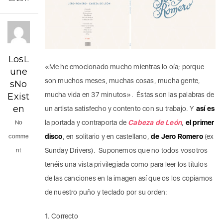
LosL
«Me he emocionado mucho mientras lo oía; porque
une
son muchos meses, muchas cosas, mucha gente,
sNo
mucha vida en 37 minutos». Éstas son las palabras de
Exist
en
un artista satisfecho y contento con su trabajo. Y
así es
la portada y contraporta de
Cabeza de León
,
el primer
No
disco
, en solitario y en castellano,
de Jero Romero
(ex
comme
Sunday Drivers). Suponemos que no todos vosotros
nt
tenéis una vista privilegiada como para leer los títulos
de las canciones en la imagen así que os los copiamos
de nuestro puño y teclado por su orden:
1. Correcto