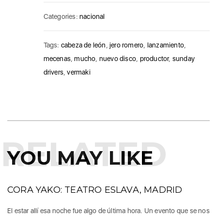
Categories:
nacional
Tags:
cabeza de león
,
jero romero
,
lanzamiento
,
mecenas
,
mucho
,
nuevo disco
,
productor
,
sunday
drivers
,
vermaki
RELATED
YOU MAY LIKE
CORA YAKO: TEATRO ESLAVA, MADRID
El estar allí esa noche fue algo de última hora. Un evento que se nos