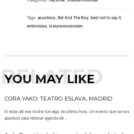
Categories:
nacional
,
Videoentrevistas
Tags:
acusticos
,
Bel And The Boy
,
best not to say it
,
entrevistas
,
loslunesnoexisten
RELATED
YOU MAY LIKE
CORA YAKO: TEATRO ESLAVA, MADRID
El estar allí esa noche fue algo de última hora. Un evento que se nos
apareció para rellenar agenda de ...