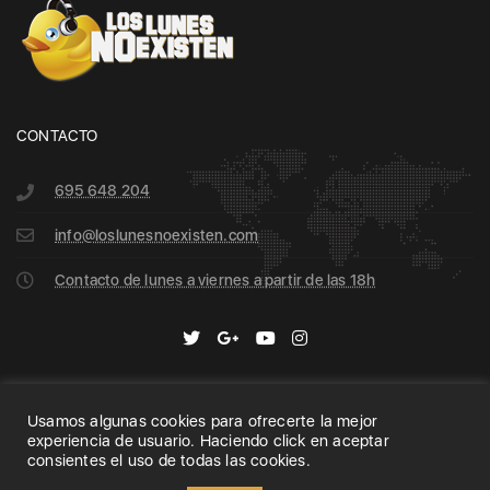
CONTACTO
695 648 204
info@loslunesnoexisten.com
Contacto de lunes a viernes a partir de las 18h
Usamos algunas cookies para ofrecerte la mejor
Home
Archive
Search
experiencia de usuario. Haciendo click en aceptar
consientes el uso de todas las cookies.
Copyright 2020 © Los Lunes no Existen | All Rights