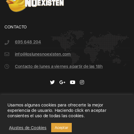
CONTACTO
695 648 204
info@loslunesnoexisten.com
Contacto de lunes a viernes a partir de las 18h
Usamos algunas cookies para ofrecerte la mejor
Home
Archive
Search
experiencia de usuario. Haciendo click en aceptar
consientes el uso de todas las cookies.
Copyright 2020 © Los Lunes no Existen | All Rights
Reserved.
Ajustes de Cookies
Aceptar