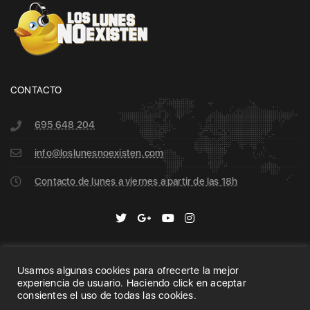
CONTACTO
695 648 204
info@loslunesnoexisten.com
Contacto de lunes a viernes a partir de las 18h
Usamos algunas cookies para ofrecerte la mejor
Home
Archive
Search
experiencia de usuario. Haciendo click en aceptar
consientes el uso de todas las cookies.
Copyright 2020 © Los Lunes no Existen | All Rights