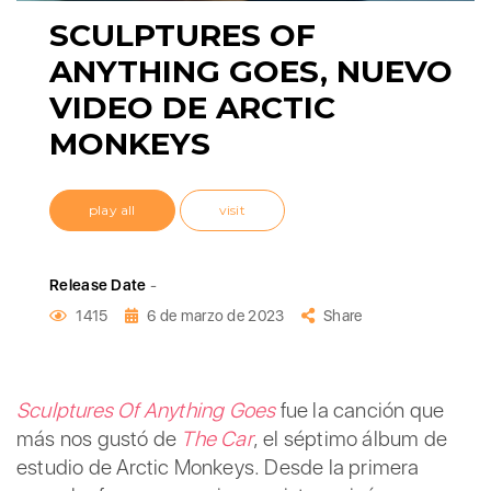
SCULPTURES OF
ANYTHING GOES, NUEVO
VIDEO DE ARCTIC
MONKEYS
play all
visit
Release Date
-
1415
6 de marzo de 2023
Share
Sculptures Of Anything Goes
fue la canción que
más nos gustó de
The Car
, el séptimo álbum de
estudio de Arctic Monkeys. Desde la primera