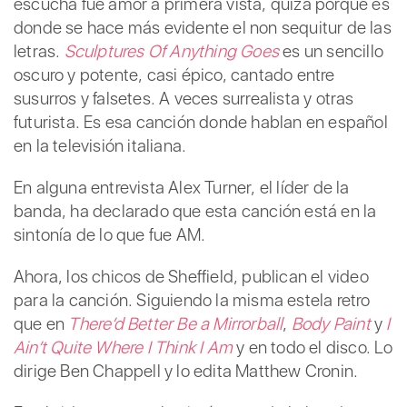
escucha fue amor a primera vista, quizá porque es
donde se hace más evidente el non sequitur de las
letras.
Sculptures Of Anything Goes
es un sencillo
oscuro y potente, casi épico, cantado entre
susurros y falsetes. A veces surrealista y otras
futurista. Es esa canción donde hablan en español
en la televisión italiana.
En alguna entrevista Alex Turner, el líder de la
banda, ha declarado que esta canción está en la
sintonía de lo que fue AM.
Ahora, los chicos de Sheffield, publican el video
para la canción. Siguiendo la misma estela retro
que en
There’d Better Be a Mirrorball
,
Body Paint
y
I
Ain’t Quite Where I Think I Am
y en todo el disco. Lo
dirige Ben Chappell y lo edita Matthew Cronin.