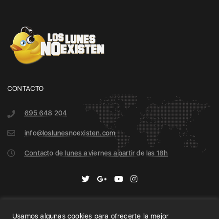
CONTACTO
695 648 204
info@loslunesnoexisten.com
Contacto de lunes a viernes a partir de las 18h
Usamos algunas cookies para ofrecerte la mejor
Home
Archive
Search