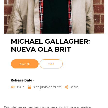
MICHAEL GALLAGHER:
NUEVA OLA BRIT
play all
visit
Release Date
-
1267
6 de junio de 2022
Share
Seguimos sumando grupos y solistas a nuestra