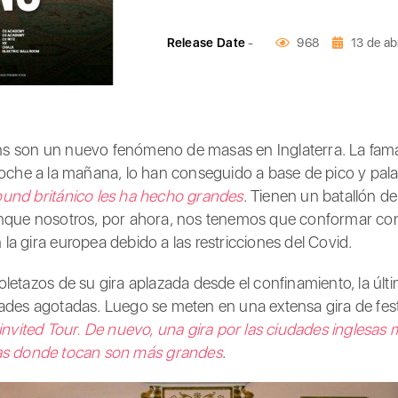
Release Date
-
968
13 de ab
ns son un nuevo fenómeno de masas en Inglaterra. La fa
oche a la mañana, lo han conseguido a base de pico y pala
ound británico les ha hecho grandes
. Tienen un batallón de
nque nosotros, por ahora, nos tenemos que conformar con v
a gira europea debido a las restricciones del Covid.
letazos de su gira aplazada desde el confinamiento, la últ
ades agotadas. Luego se meten en una extensa gira de fes
nvited Tour. De nuevo, una gira por las ciudades inglesas
las donde tocan son más grandes
.