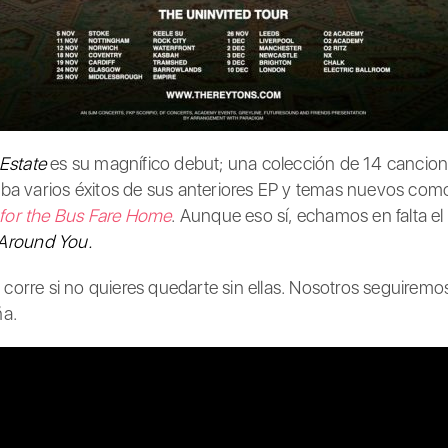
Estate
es su magnífico debut; una colección de 14 cancione
oba varios éxitos de sus anteriores EP y temas nuevos co
 for the Bus Fare Home
. Aunque eso sí, echamos en falta e
 Around You.
, corre si no quieres quedarte sin ellas. Nosotros seguiremo
ña.