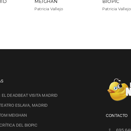
RID
MEIGHAN
BIOPIC
Patricia Vallejo
Patricia Vallej
AS
: EL DEADBEAT VISITA MADRID
TEATRO ESLAVA, MADRID
 TOM MEIGHAN
CONTACTO
CRÍTICA DEL BIOPIC
695 64