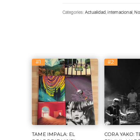
Categories:
Actualidad
,
internacional
,
No
#1
#2
TAME IMPALA: EL
CORA YAKO: 