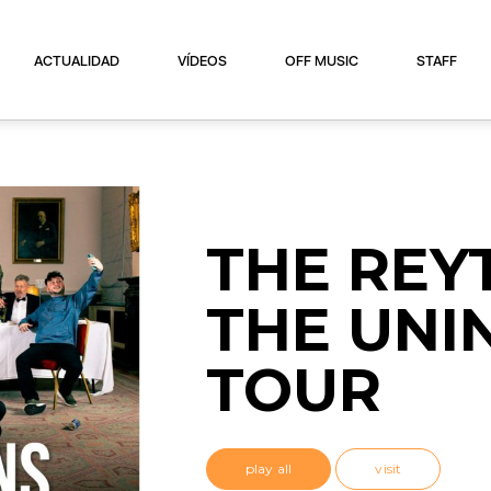
ACTUALIDAD
VÍDEOS
OFF MUSIC
STAFF
THE REY
THE UNI
TOUR
play all
visit