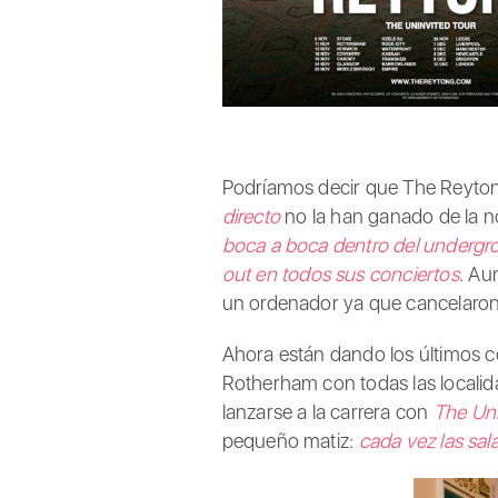
Podríamos decir que The Reyto
directo
no la han ganado de la n
boca a boca dentro del undergr
out en todos sus conciertos
. Au
un ordenador ya que cancelaron l
Ahora están dando los últimos co
Rotherham con todas las localid
lanzarse a la carrera con
The Uni
pequeño matiz:
cada vez las sa