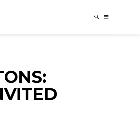
TONS:
NVITED