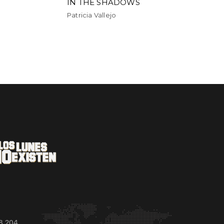
IN THE SHADOWS
o
Patricia Vallejo
8 204