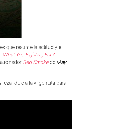
s que resume la actitud y el
mo
What You Fighting For?
,
l atronador
Red Smoke
de
May
s rezándole a la virgencita para