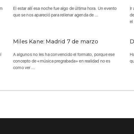
sm
El estar allí esa noche fue algo de última hora. Un evento
Ir
que se nos apareció para rellenar agenda de ...
de
el 
Miles Kane: Madrid 7 de marzo
D
í
A algunos no les ha convencido el formato, porque ese
Ha
concepto de «música pregrabada» en realidad no es
qu
como ver ...