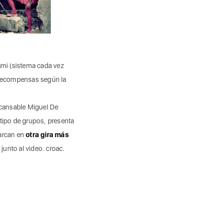
ami (sistema cada vez
e recompensas según la
 incansable Miguel De
 tipo de grupos, presenta
rcan en
otra gira más
unto al video. croac.